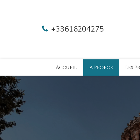
+33616204275
Accueil
A Propos
Les P